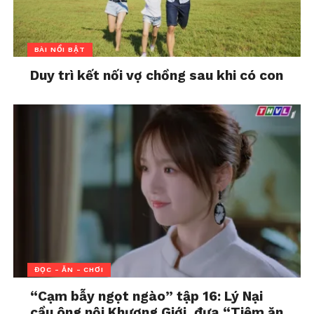
BÀI NỔI BẬT
Duy trì kết nối vợ chồng sau khi có con
ĐỌC - ĂN - CHƠI
“Cạm bẫy ngọt ngào” tập 16: Lý Nại
cầu ông nội Khương Giới, đưa “Tiệm ăn