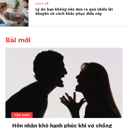
CHIA SẺ
Lý do bạn không nên đưa ra quá nhiều lời
khuyên và cách khắc phục điều này
Bài mới
Dấu hiệu nhận biết một
Phải làm sao nếu cha mẹ
mối quan hệ lành mạnh,
phản đối kết hôn với
tốt đẹp
người khác tôn giáo?
In "Bài nổi bật"
In "Bài nổi bật"
“Thấu cảm độc hại” - cái
bẫy của lòng tốt
In "Bài nổi bật"
TẢN MẠN
Hôn nhân khó hạnh phúc khi vợ chồng