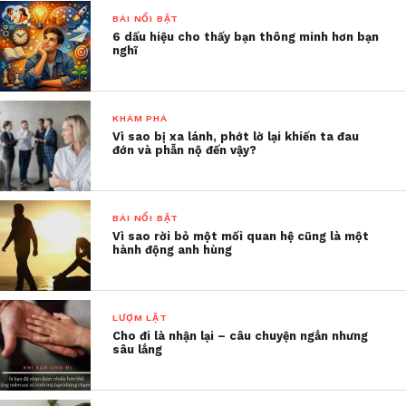
lựa chọn riêng, đời người cần phải từ bỏ một
BÀI NỔI BẬT
số thứ để đổi lấy những thứ khác.
6 dấu hiệu cho thấy bạn thông minh hơn bạn
Đời người không có đáp án tiêu chuẩn, cuộc
nghĩ
sống bạn yêu thích và khiến bạn hạnh phúc là
cuộc sống tốt nhất…
Sưu tầm
KHÁM PHÁ
Vì sao bị xa lánh, phớt lờ lại khiến ta đau
đớn và phẫn nộ đến vậy?
BÀI NỔI BẬT
Vì sao rời bỏ một mối quan hệ cũng là một
hành động anh hùng
LƯỢM LẶT
Cho đi là nhận lại – câu chuyện ngắn nhưng
sâu lắng