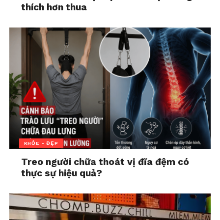
thích hơn thua
KHỎE - ĐẸP
Treo người chữa thoát vị đĩa đệm có
thực sự hiệu quả?