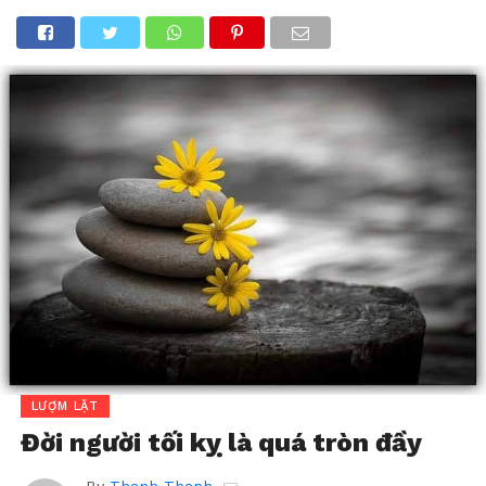
LƯỢM LẶT
Đời người tối kỵ là quá tròn đầy
By
Thanh Thanh