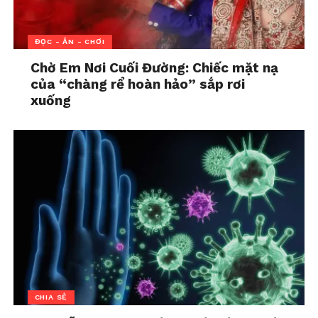
ĐỌC - ĂN - CHƠI
Chờ Em Nơi Cuối Đường: Chiếc mặt nạ
của “chàng rể hoàn hảo” sắp rơi
xuống
CHIA SẺ