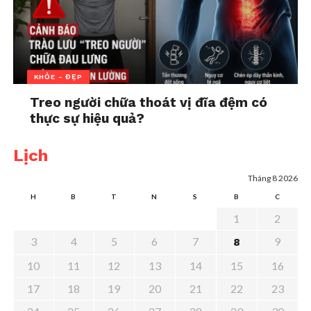
KHỎE - ĐẸP
Treo người chữa thoát vị đĩa đệm có
thực sự hiệu quả?
Lịch
Tháng 8 2026
H
B
T
N
S
B
C
1
2
3
4
5
6
7
9
8
10
11
12
13
14
15
16
17
18
19
20
21
22
23