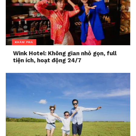
KHÁM PHÁ
Wink Hotel: Không gian nhỏ gọn, full
tiện ích, hoạt động 24/7
xr:d:DAF0gQAlfNo:498,j:3324074249787868746,t:24020511
5. Hưởng thụ thời gian cho sở
thích
Dành thời gian cho những hoạt động mà bạn yêu
thích như đọc sách, nghe nhạc, hoặc làm vườn.
Những hoạt động này giúp giảm căng thẳng và
mang lại niềm vui.