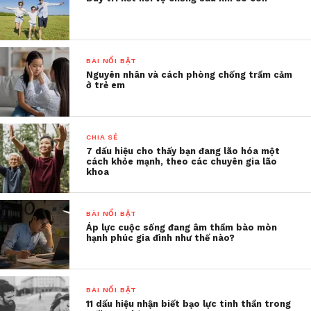
bản thân sẽ giúp bạn cảm
thấy khỏe mạnh và có
năng lượng.
BÀI NỔI BẬT
Nguyên nhân và cách phòng chống trầm cảm
ở trẻ em
Dù chỉ là vài động tác cơ bản, hay một bài tập giãn
cơ, đi bộ tầm 5 – 10 phút mỗi ngày cũng sẽ giúp bạn
CHIA SẺ
có thêm năng lượng. Nếu có thời gian, bạn có thể
7 dấu hiệu cho thấy bạn đang lão hóa một
dành 30-40p mỗi ngày để vận động.
cách khỏe mạnh, theo các chuyên gia lão
khoa
3. Tạo ra mục tiêu nhỏ và cố
gắng hoàn thành
BÀI NỔI BẬT
Áp lực cuộc sống đang âm thầm bào mòn
Thiết lập những mục tiêu nhỏ hàng ngày và hoàn
hạnh phúc gia đình như thế nào?
thành chúng sẽ giúp bạn cảm thấy tự hào và hứng
thú.
BÀI NỔI BẬT
Ví dụ nhiều người sẽ thiết lập hôm nay mình sẽ đi
11 dấu hiệu nhận biết bạo lực tinh thần trong