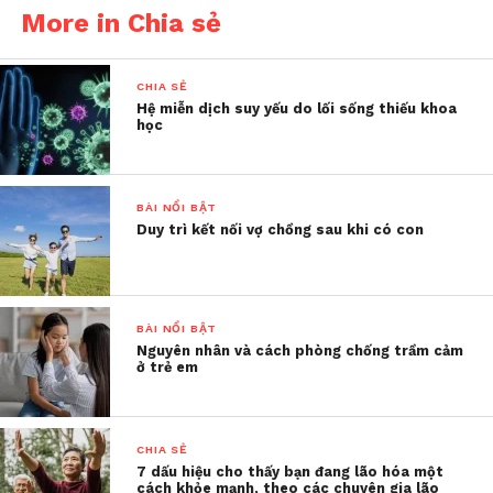
hùng, chúng ta có xu hướng tán dương nó một cách
More in Chia sẻ
quá đà” Moore nói
CHIA SẺ
Hệ miễn dịch suy yếu do lối sống thiếu khoa
học
BÀI NỔI BẬT
Duy trì kết nối vợ chồng sau khi có con
BÀI NỔI BẬT
Nguyên nhân và cách phòng chống trầm cảm
ở trẻ em
“Khi ai đó đặt nhu cầu của người khác lên trên nhu
cầu của mình, họ có xu hướng được khen thưởng
CHIA SẺ
rất nhiều vì điều đó, và điều đó khiến hành vi đó
7 dấu hiệu cho thấy bạn đang lão hóa một
cách khỏe mạnh, theo các chuyên gia lão