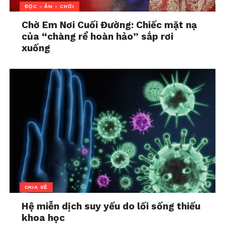
ĐỌC - ĂN - CHƠI
Cái mác “hy sinh là tuyệt vời” được gắn chặt lên
Chờ Em Nơi Cuối Đường: Chiếc mặt nạ
người phụ nữ Á Đông suốt nhiều thế kỷ qua. Điều
của “chàng rể hoàn hảo” sắp rơi
này khiến nhiều người kiệt sức và bất mãn tăng
xuống
cao.
CHIA SẺ
Hệ miễn dịch suy yếu do lối sống thiếu
khoa học